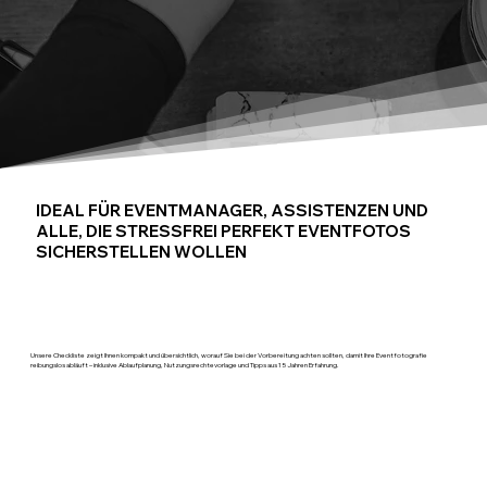
IDEAL FÜR EVENTMANAGER, ASSISTENZEN UND
ALLE, DIE STRESSFREI PERFEKT EVENTFOTOS
SICHERSTELLEN WOLLEN
Unsere Checkliste zeigt Ihnen kompakt und übersichtlich, worauf Sie bei der Vorbereitung achten sollten, damit Ihre Eventfotografie
reibungslos abläuft – inklusive Ablaufplanung, Nutzungsrechtevorlage und Tipps aus 15 Jahren Erfahrung.