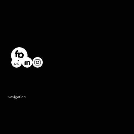
EVENTFOTOGRAFIE AUS MÜNCHEN SEIT 2009
info@friedlphoto.de
+49 179 4997395
Navigation
HOME
REFERENZEN
PREISE
ÜBER UNS