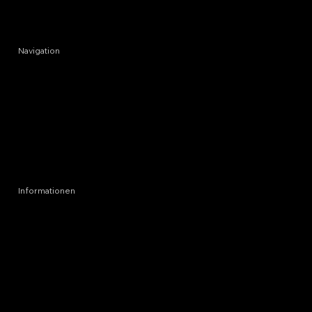
Navigation
HOME
REFERENZEN
PREISE
ÜBER UNS
BLOG
Informationen
KONTAKT
IMPRESSUM
DATENSCHUTZ
COOKIES
AGB